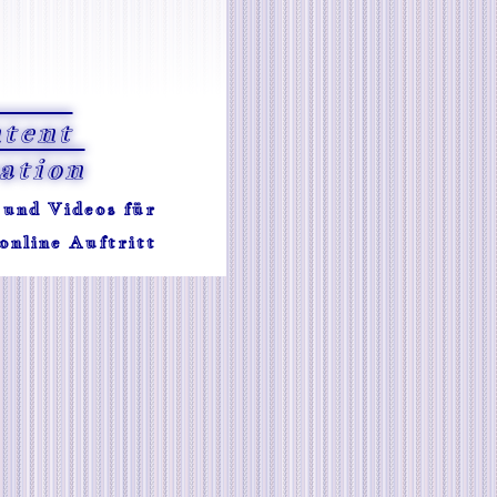
tent
ation
 und Videos für
online Auftritt